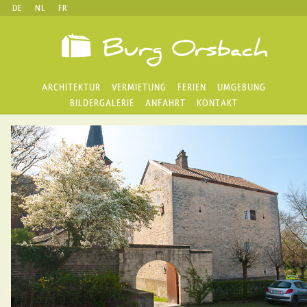
DE
NL
FR
ARCHITEKTUR
VERMIETUNG
FERIEN
UMGEBUNG
BILDERGALERIE
ANFAHRT
KONTAKT